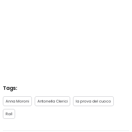
Tags:
Anna Moroni
Antonella Clerici
la prova del cuoco
Rai1