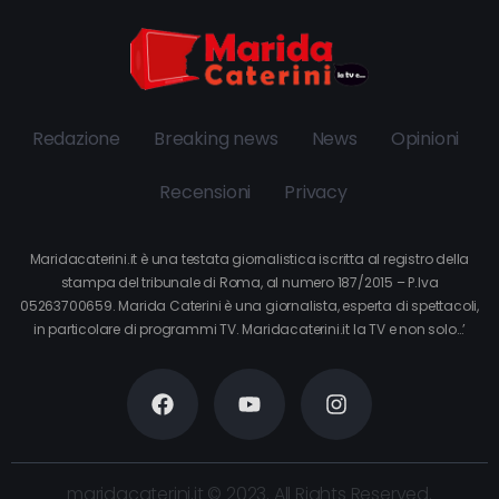
Redazione
Breaking news
News
Opinioni
Recensioni
Privacy
Maridacaterini.it è una testata giornalistica iscritta al registro della
stampa del tribunale di Roma, al numero 187/2015 – P.Iva
05263700659. Marida Caterini è una giornalista, esperta di spettacoli,
in particolare di programmi TV. Maridacaterini.it la TV e non solo…’
maridacaterini.it © 2023. All Rights Reserved.