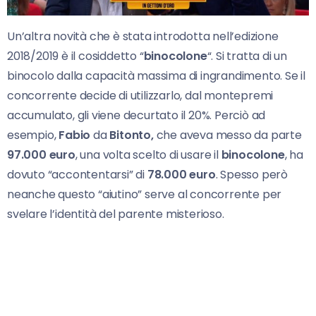
Un’altra novità che è stata introdotta nell’edizione
2018/2019 è il cosiddetto “
binocolone
“. Si tratta di un
binocolo dalla capacità massima di ingrandimento. Se il
concorrente decide di utilizzarlo, dal montepremi
accumulato, gli viene decurtato il 20%. Perciò ad
esempio,
Fabio
da
Bitonto,
che aveva messo da parte
97.000 euro
, una volta scelto di usare il
binocolone
, ha
dovuto “accontentarsi” di
78.000 euro
. Spesso però
neanche questo “aiutino” serve al concorrente per
svelare l’identità del parente misterioso.