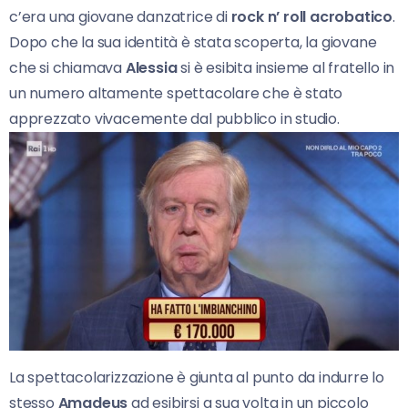
c’era una giovane danzatrice di
rock n’ roll acrobatico
.
Dopo che la sua identità è stata scoperta, la giovane
che si chiamava
Alessia
si è esibita insieme al fratello in
un numero altamente spettacolare che è stato
apprezzato vivacemente dal pubblico in studio.
La spettacolarizzazione è giunta al punto da indurre lo
stesso
Amadeus
ad esibirsi a sua volta in un piccolo