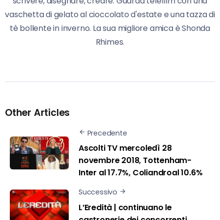
scrivere, disegnare, creare. Guarda telefilm con una
vaschetta di gelato al cioccolato d'estate e una tazza di
tè bollente in inverno. La sua migliore amica è Shonda
Rhimes.
Other Articles
Precedente
Ascolti TV mercoledì 28
novembre 2018, Tottenham-
Inter al 17.7%, Coliandroal 10.6%
Successivo
L’Eredità | continuano le
castronerie dei concorrenti