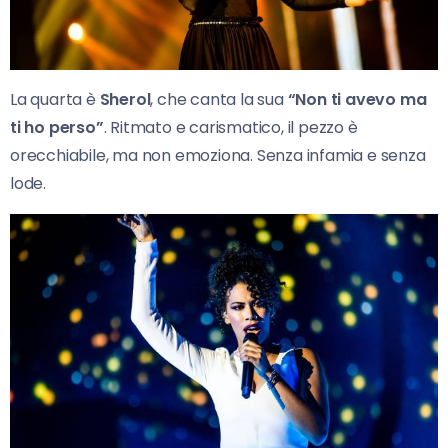
La quarta è
Sherol
, che canta la sua
“Non ti avevo ma
ti ho perso”
. Ritmato e carismatico, il pezzo è
orecchiabile, ma non emoziona. Senza infamia e senza
lode.