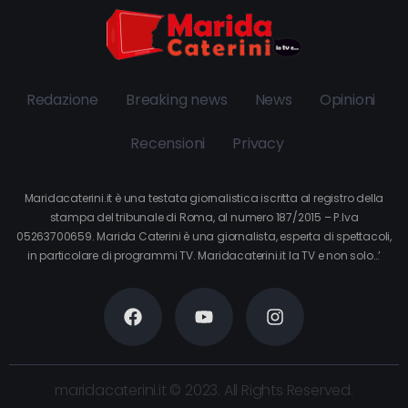
Redazione
Breaking news
News
Opinioni
Recensioni
Privacy
Maridacaterini.it è una testata giornalistica iscritta al registro della
stampa del tribunale di Roma, al numero 187/2015 – P.Iva
05263700659. Marida Caterini è una giornalista, esperta di spettacoli,
in particolare di programmi TV. Maridacaterini.it la TV e non solo…’
maridacaterini.it © 2023. All Rights Reserved.