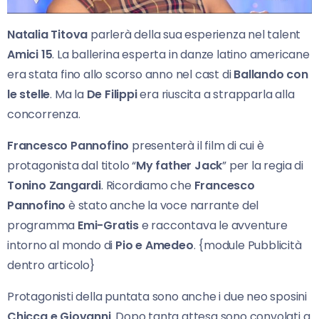
Natalia Titova
parlerà della sua esperienza nel talent
Amici 15
. La ballerina esperta in danze latino americane
era stata fino allo scorso anno nel cast di
Ballando con
le stelle
. Ma la
De Filippi
era riuscita a strapparla alla
concorrenza.
Francesco Pannofino
presenterà il film di cui è
protagonista dal titolo “
My father Jack
” per la regia di
Tonino Zangardi
. Ricordiamo che
Francesco
Pannofino
è stato anche la voce narrante del
programma
Emi-Gratis
e raccontava le avventure
intorno al mondo di
Pio e Amedeo
. {module Pubblicità
dentro articolo}
Protagonisti della puntata sono anche i due neo sposini
Chicca e Giovanni
. Dopo tanta attesa sono convolati a