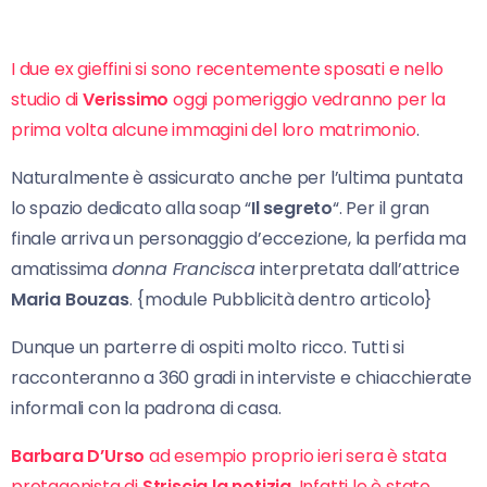
I due ex gieffini si sono recentemente sposati e nello
studio di
Verissimo
oggi pomeriggio vedranno per la
prima volta alcune immagini del loro matrimonio
.
Naturalmente è assicurato anche per l’ultima puntata
lo spazio dedicato alla soap “
Il segreto
“. Per il gran
finale arriva un personaggio d’eccezione, la perfida ma
amatissima
donna Francisca
interpretata dall’attrice
Maria Bouzas
. {module Pubblicità dentro articolo}
Dunque un parterre di ospiti molto ricco. Tutti si
racconteranno a 360 gradi in interviste e chiacchierate
informali con la padrona di casa.
Barbara D’Urso
ad esempio proprio ieri sera è stata
protagonista di
Striscia la notizia
. Infatti le è stato