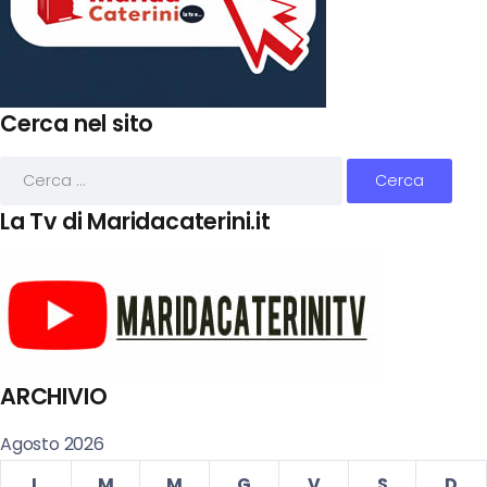
Cerca nel sito
La Tv di Maridacaterini.it
ARCHIVIO
Agosto 2026
L
M
M
G
V
S
D