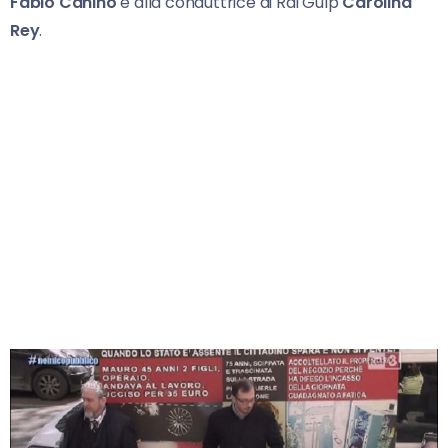
Fabio Canino
e alla conduttrice di Rai Gulp
Carolina
Rey
.