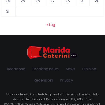
24
25
26
27
28
29
30
31
« Lug
Redazione
Breaking news
News
Opinioni
Recensioni
Privacy
Maridacaterini.it è una testata giornalistica iscritta al registro della
stampa del tribunale di Roma, al numero 187/2015 – P.Iva
05263700659. Marida Caterini è una giornalista, esperta di spettacoli,