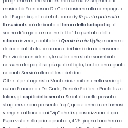
programma sono stati inseriti due nuovi segmenti: il
musical di Francesco De Carlo insieme alla compagnia
de I Bugiardini, e la sketch comedy
Reparto paternità
.
Il
musical
sarà dedicato al
tema della ludopatia
, al
suono di “io gioco e me ne fotto”. La puntata della
sitcom
invece, si intitolerà
Quale è mio figlio
, e come si
deduce dal titolo, ci saranno dei bimbi da riconoscere.
Per via di un incidente, le culle sono state scambiate:
nessuno dei papà sa più qual è il figlio, tanto sono uguali i
neonati. Servirà allora il test del dna.
Oltre al protagonista Montanini, recitano nella serie gli
autori Francesco De Carlo, Daniele Fabbri e Paolo Lizza.
Infine, gli
ospiti della serata
. Se infatti nella passata
stagione, erano presenti i “nip”, quest’anno i non famosi
vengono affiancati ai “vip” che li sponsorizzano: dopo
Pupo visto nella prima puntata, il 26 giugno toccherà a