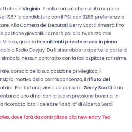
pettatori è
Virginio.
E nella sua più che nutrita carriera
 Nel 1987 la candidatura con il PSI, con 9286 preferenze a
ntare. Alla Camera dei Deputati Gerry Scotti rimarrà fino
 politiche giovanili. Tornerà poi alla tv, senza mai
 a Milano, quando
le emittenti private erano in pieno
dolo a Radio Deejay. Da lì si sarebbero aperte le porte di
simbolo: nessun contratto con la Rai, ospitate rarissime.
e, conscio della sua posizione privilegiata, il
siglio: motivo della corrrispondenza, il
rifiuto del
tare. Per fortuna, viene da pensare:
Gerry Scotti
è un
iventando uno di noi con la sua espressione bonaria. In
a ricordato loro il celebre “io sò io” di Alberto Sordi.
ales
, dove farà da contraltare alla new entry Teo