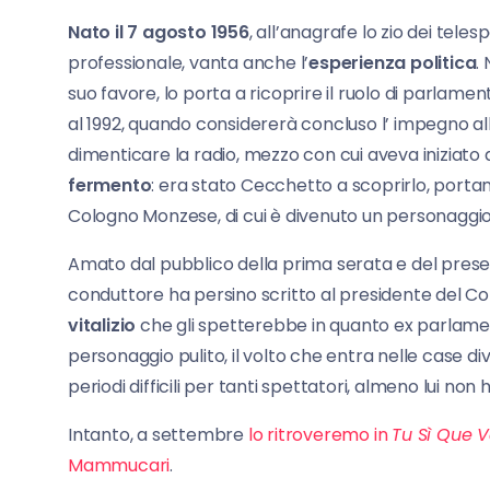
Nato il 7 agosto 1956
, all’anagrafe lo zio dei teles
professionale, vanta anche l’
esperienza politica
.
suo favore, lo porta a ricoprire il ruolo di parlame
al 1992, quando considererà concluso l’ impegno alle
dimenticare la radio, mezzo con cui aveva iniziato
fermento
: era stato Cecchetto a scoprirlo, portan
Cologno Monzese, di cui è divenuto un personaggio 
Amato dal pubblico della prima serata e del preseral
conduttore ha persino scritto al presidente del Con
vitalizio
che gli spetterebbe in quanto ex parlamen
personaggio pulito, il volto che entra nelle case d
periodi difficili per tanti spettatori, almeno lui non h
Intanto, a settembre
lo ritroveremo in
Tu Sì Que V
Mammucari
.