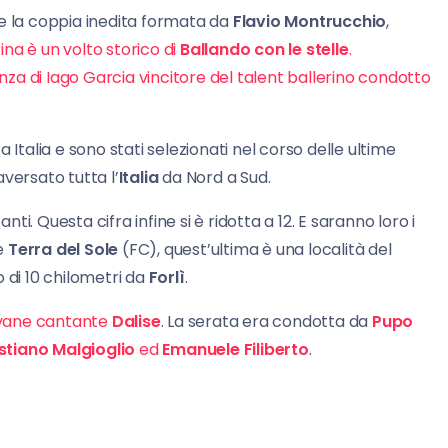
e la coppia inedita formata da
Flavio Montrucchio
,
rina è un volto storico di
Ballando con le stelle
.
anza di Iago Garcia vincitore del talent ballerino condotto
 Italia e sono stati selezionati nel corso delle ultime
versato tutta l’
Italia
da Nord a Sud.
nti. Questa cifra infine si è ridotta a 12. E saranno loro i
e
Terra del Sole
(FC), quest’ultima è una località del
 di 10 chilometri da
Forlì
.
iovane cantante
Dalise
. La serata era condotta da
Pupo
stiano Malgioglio
ed
Emanuele Filiberto
.