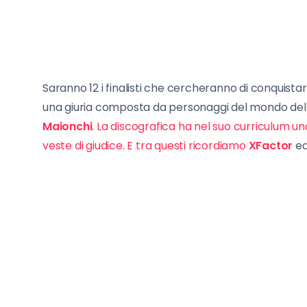
Saranno 12 i finalisti che cercheranno di conquistare
una giuria composta da personaggi del mondo della 
Maionchi
. La discografica ha nel suo curriculum un
veste di giudice. E tra questi ricordiamo
XFactor
e