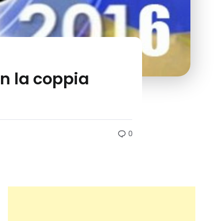
on la coppia
0