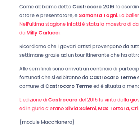
Come abbiamo detto
Castrocaro 2016
fa esordir
attore e presentatore, e
Samanta Togni
. La balle
Nell’ultima stagione infatti è stata la maestra di d
da
Milly Carlucci
.
Ricordiamo che i giovani artisti provengono da tutta
settimane grazie ad un tour itinerante che ha attra
Alle semifinali sono arrivati un centinaio di partecipa
fortunati che si esibiranno da
Castrocaro Terme
comune di
Castrocaro Terme
ed è situata a meno
L’edizione di
Castrocaro
del 2015 fu vinta dalla g
ed in giuria c’erano
Silvia Salemi
,
Max Tortora
,
Cri
{module Macchianera}