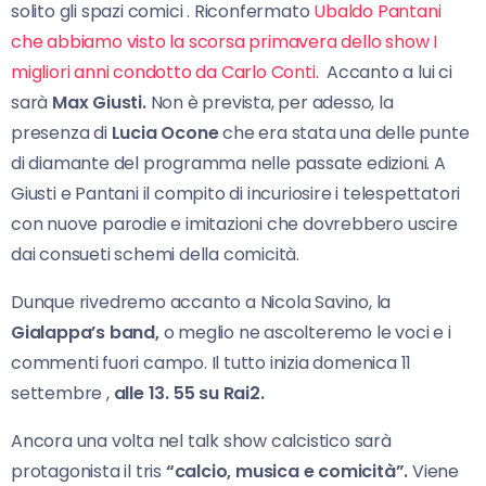
solito gli spazi comici . Riconfermato
Ubaldo Pantani
che abbiamo visto la scorsa primavera dello show I
migliori anni condotto da Carlo Conti.
Accanto a lui ci
sarà
Max Giusti.
Non è prevista, per adesso, la
presenza di
Lucia Ocone
che era stata una delle punte
di diamante del programma nelle passate edizioni. A
Giusti e Pantani il compito di incuriosire i telespettatori
con nuove parodie e imitazioni che dovrebbero uscire
dai consueti schemi della comicità.
Dunque rivedremo accanto a Nicola Savino, la
Gialappa’s band,
o meglio ne ascolteremo le voci e i
commenti fuori campo. Il tutto inizia domenica 11
settembre ,
alle 13. 55 su Rai2.
Ancora una volta nel talk show calcistico sarà
protagonista il tris
“calcio, musica e comicità”.
Viene