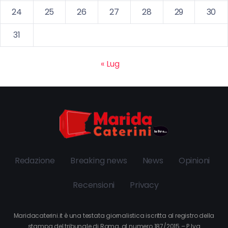
24
25
26
27
28
29
30
31
« Lug
Redazione
Breaking news
News
Opinioni
Recensioni
Privacy
Maridacaterini.it è una testata giornalistica iscritta al registro della
stampa del tribunale di Roma, al numero 187/2015 – P.Iva