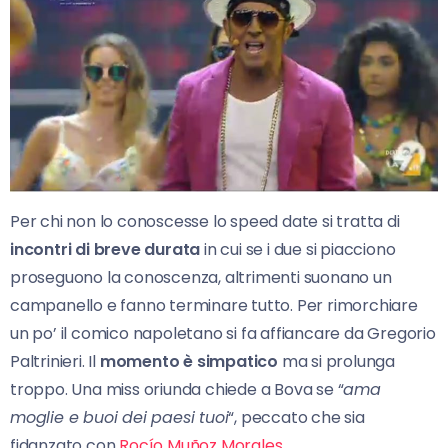
Per chi non lo conoscesse lo speed date si tratta di
incontri di breve durata
in cui se i due si piacciono
proseguono la conoscenza, altrimenti suonano un
campanello e fanno terminare tutto. Per rimorchiare
un po’ il comico napoletano si fa affiancare da Gregorio
Paltrinieri. Il
momento è simpatico
ma si prolunga
troppo. Una miss oriunda chiede a Bova se “
ama
moglie e buoi dei paesi tuoi
“, peccato che sia
fidanzato con
Rocío Muñoz Morales
.