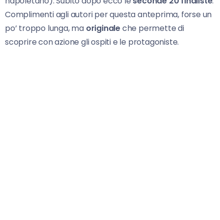
napoletano). Subito dopo ecco le
seconde 20 finaliste
.
Complimenti agli autori per questa anteprima, forse un
po’ troppo lunga, ma
originale
che permette di
scoprire con azione gli ospiti e le protagoniste.