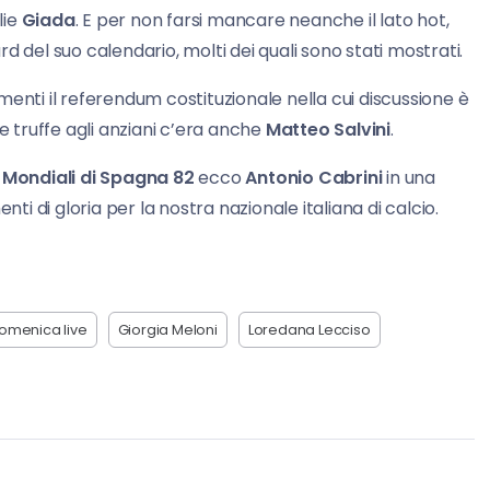
lie
Giada
. E per non farsi mancare neanche il lato hot,
rd del suo calendario, molti dei quali sono stati mostrati.
enti il referendum costituzionale nella cui discussione è
lle truffe agli anziani c’era anche
Matteo Salvini
.
i
Mondiali di Spagna 82
ecco
Antonio Cabrini
in una
nti di gloria per la nostra nazionale italiana di calcio.
omenica live
Giorgia Meloni
Loredana Lecciso