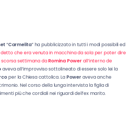
et
“
Carmelita
” ha pubblicizzato in tutti i modi possibili ed
 detto che era venuta in macchina da sola per poter dire
la scorsa settimana da
Romina Power
all’interno de
o
aveva all’improvviso sottolineato di essere solo lei la
rco
per la Chiesa cattolica. La
Power
aveva anche
imonio. Nel corso della lunga intervista la figlia di
enti più che cordiali nei riguardi dell’ex marito.