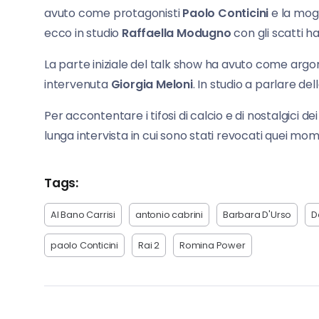
avuto come protagonisti
Paolo Conticini
e la mog
ecco in studio
Raffaella Modugno
con gli scatti ha
La parte iniziale del talk show ha avuto come argom
intervenuta
Giorgia Meloni
. In studio a parlare de
Per accontentare i tifosi di calcio e di nostalgici de
lunga intervista in cui sono stati revocati quei mome
Tags:
Al Bano Carrisi
antonio cabrini
Barbara D'Urso
D
paolo Conticini
Rai 2
Romina Power