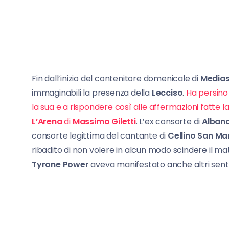
Fin dall’inizio del contenitore domenicale di
Medias
immaginabili la presenza della
Lecciso
.
Ha persino
la sua e a rispondere così alle affermazioni fatte 
L’Arena
di
Massimo Giletti
. L’ex consorte di
Alban
consorte legittima del cantante di
Cellino San Ma
ribadito di non volere in alcun modo scindere il matr
Tyrone Power
aveva manifestato anche altri sentim