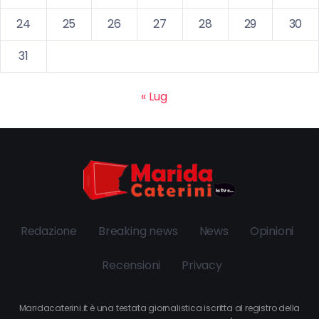
24
25
26
27
28
29
30
31
« Lug
Redazione
Breaking news
News
Opinioni
Recensioni
Privacy
Maridacaterini.it è una testata giornalistica iscritta al registro della