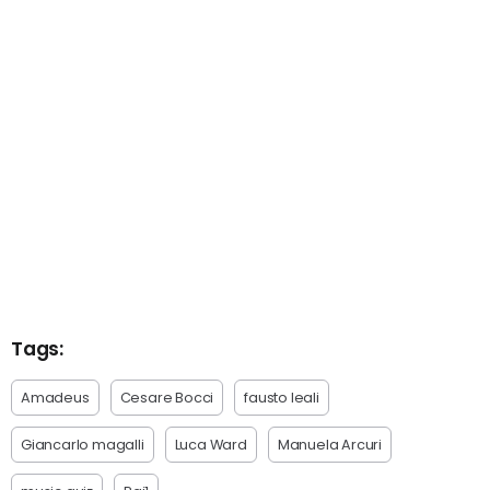
Tags:
Amadeus
Cesare Bocci
fausto leali
Giancarlo magalli
Luca Ward
Manuela Arcuri