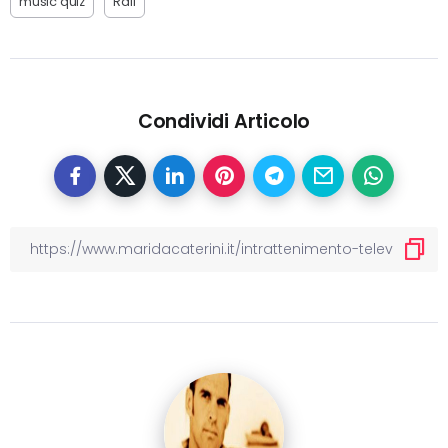
music quiz
Rai1
Condividi Articolo