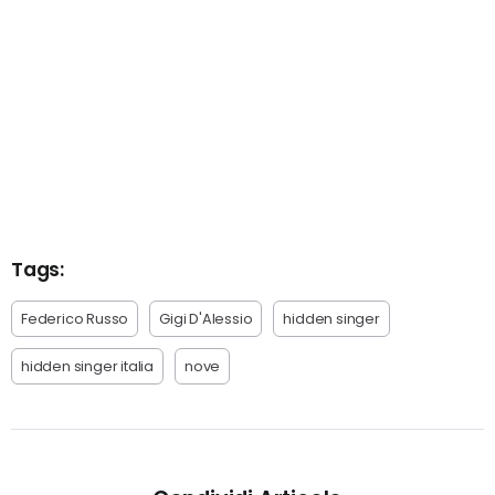
Tags:
Federico Russo
Gigi D'Alessio
hidden singer
hidden singer italia
nove