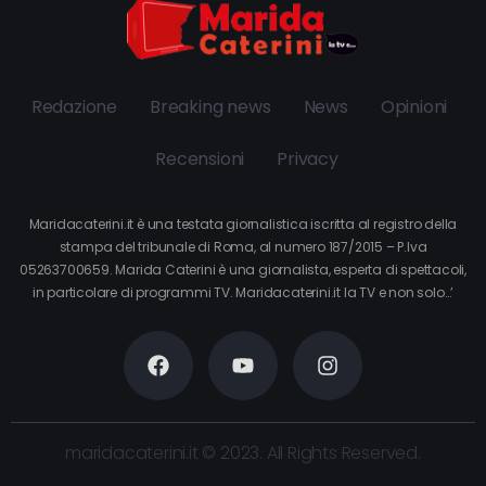
Redazione
Breaking news
News
Opinioni
Recensioni
Privacy
Maridacaterini.it è una testata giornalistica iscritta al registro della
stampa del tribunale di Roma, al numero 187/2015 – P.Iva
05263700659. Marida Caterini è una giornalista, esperta di spettacoli,
in particolare di programmi TV. Maridacaterini.it la TV e non solo…’
maridacaterini.it © 2023. All Rights Reserved.