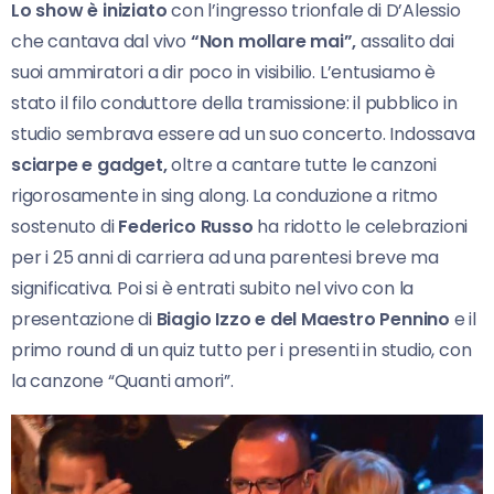
Lo show è iniziato
con l’ingresso trionfale di D’Alessio
che cantava dal vivo
“Non mollare mai”,
assalito dai
suoi ammiratori a dir poco in visibilio. L’entusiamo è
stato il filo conduttore della tramissione: il pubblico in
studio sembrava essere ad un suo concerto. Indossava
sciarpe e gadget,
oltre a cantare tutte le canzoni
rigorosamente in sing along. La conduzione a ritmo
sostenuto di
Federico Russo
ha ridotto le celebrazioni
per i 25 anni di carriera ad una parentesi breve ma
significativa. Poi si è entrati subito nel vivo con la
presentazione di
Biagio Izzo e del Maestro Pennino
e il
primo round di un quiz tutto per i presenti in studio, con
la canzone “Quanti amori”.