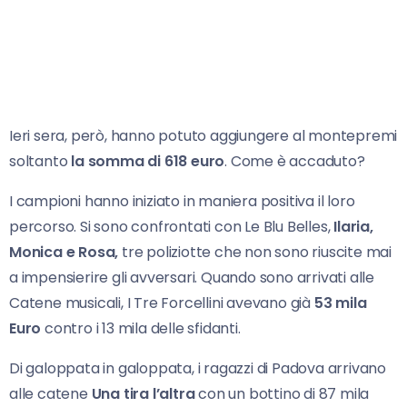
Ieri sera, però, hanno potuto aggiungere al montepremi
soltanto
la somma di 618 euro
. Come è accaduto?
I campioni hanno iniziato in maniera positiva il loro
percorso. Si sono confrontati con Le Blu Belles,
Ilaria,
Monica e Rosa,
tre poliziotte che non sono riuscite mai
a impensierire gli avversari. Quando sono arrivati alle
Catene musicali, I Tre Forcellini avevano già
53 mila
Euro
contro i 13 mila delle sfidanti.
Di galoppata in galoppata, i ragazzi di Padova arrivano
alle catene
Una tira l’altra
con un bottino di 87 mila