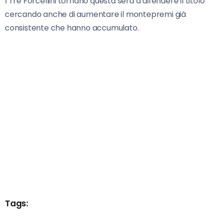
I Tre Forcellini tornano questa sera a difendere il titolo
cercando anche di aumentare il montepremi già
consistente che hanno accumulato.
Tags: