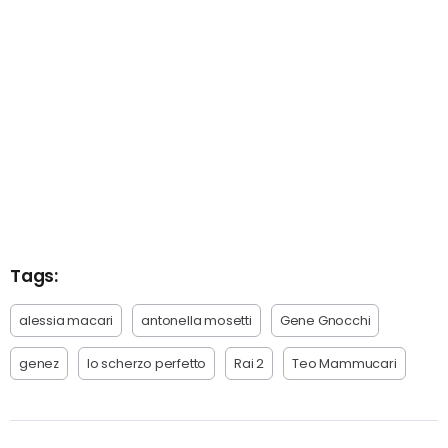
Tags:
alessia macari
antonella mosetti
Gene Gnocchi
genez
lo scherzo perfetto
Rai 2
Teo Mammucari