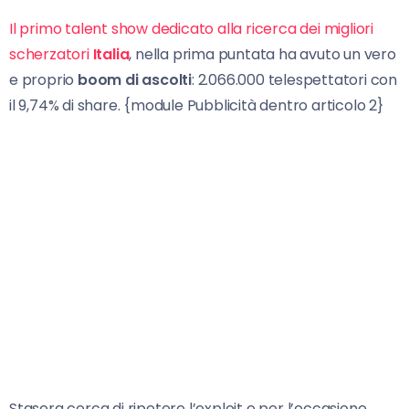
Il primo talent show dedicato alla ricerca dei migliori
scherzatori
Italia
, nella prima puntata ha avuto un vero
e proprio
boom di ascolti
: 2.066.000 telespettatori con
il 9,74% di share. {module Pubblicità dentro articolo 2}
Stasera cerca di ripetere l’exploit e per l’occasione