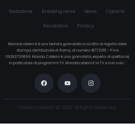
Redazione
Breaking news
News
Opinioni
Recensioni
Privacy
Maridacaterini.it è una testata giornalistica iscritta al registro della
stampa del tribunale di Roma, al numero 187/2015 – P.Iva
05263700659. Marida Caterini è una giornalista, esperta di spettacoli,
in particolare di programmi TV. Maridacaterini.it la TV e non solo…’
maridacaterini.it © 2023. All Rights Reserved.