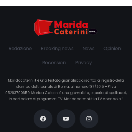
Redazione
Breaking news
News
Opinioni
Recensioni
Privacy
Maridacaterini.it è una testata giornalistica iscritta al registro della
stampa del tribunale di Roma, al numero 187/2015 – P.Iva
05263700659. Marida Caterini è una giornalista, esperta di spettacoli,
in particolare di programmi TV. Maridacaterini.it la TV e non solo…’