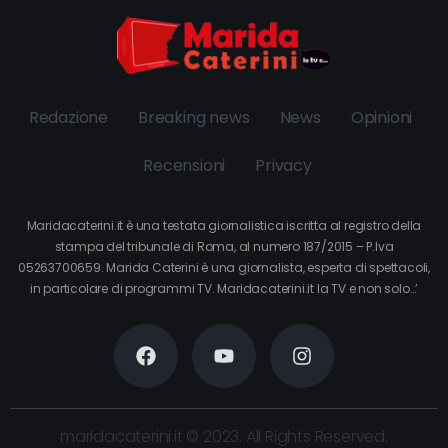
Redazione
Breaking news
News
Opinioni
Recensioni
Privacy
Maridacaterini.it è una testata giornalistica iscritta al registro della
stampa del tribunale di Roma, al numero 187/2015 – P.Iva
05263700659. Marida Caterini è una giornalista, esperta di spettacoli,
in particolare di programmi TV. Maridacaterini.it la TV e non solo…’
maridacaterini.it © 2023. All Rights Reserved.