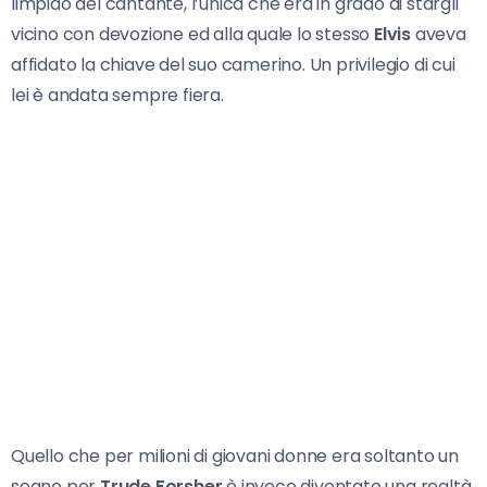
limpido del cantante, l’unica che era in grado di stargli
vicino con devozione ed alla quale lo stesso
Elvis
aveva
affidato la chiave del suo camerino. Un privilegio di cui
lei è andata sempre fiera.
Quello che per milioni di giovani donne era soltanto un
sogno per
Trude Forsher
è invece diventato una realtà.