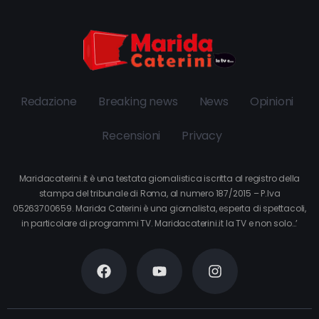
Redazione
Breaking news
News
Opinioni
Recensioni
Privacy
Maridacaterini.it è una testata giornalistica iscritta al registro della
stampa del tribunale di Roma, al numero 187/2015 – P.Iva
05263700659. Marida Caterini è una giornalista, esperta di spettacoli,
in particolare di programmi TV. Maridacaterini.it la TV e non solo…’