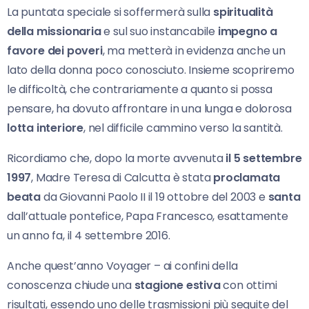
La puntata speciale si soffermerà sulla
spiritualità
della missionaria
e sul suo instancabile
impegno a
favore dei poveri
, ma metterà in evidenza anche un
lato della donna poco conosciuto. Insieme scopriremo
le difficoltà, che contrariamente a quanto si possa
pensare, ha dovuto affrontare in una lunga e dolorosa
lotta interiore
, nel difficile cammino verso la santità.
Ricordiamo che, dopo la morte avvenuta
il 5 settembre
1997
, Madre Teresa di Calcutta è stata
proclamata
beata
da Giovanni Paolo II il 19 ottobre del 2003 e
santa
dall’attuale pontefice, Papa Francesco, esattamente
un anno fa, il 4 settembre 2016.
Anche quest’anno Voyager – ai confini della
conoscenza chiude una
stagione estiva
con ottimi
risultati, essendo uno delle trasmissioni più seguite del