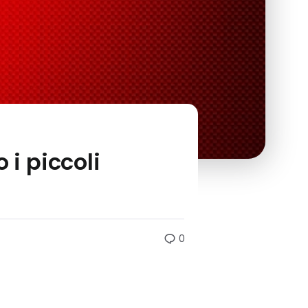
 i piccoli
0