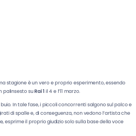
ima stagione è un vero e proprio esperimento, essendo
n palinsesto su
Rai 1
il 4 e l’11 marzo.
buio. In tale fase, i piccoli concorrenti salgono sul palco e
irati di spalle e, di conseguenza, non vedono l’artista che
esprime il proprio giudizio solo sulla base della voce