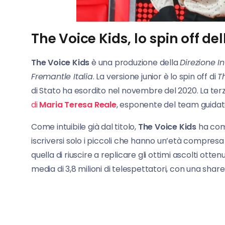
The Voice Kids, lo spin off de
The Voice Kids
è una produzione della
Direzione I
Fremantle Italia
. La versione junior è lo spin off di
T
di Stato ha esordito nel novembre del 2020. La terz
di
Maria Teresa Reale
, esponente del team guida
Come intuibile già dal titolo,
The Voice Kids
ha come
iscriversi solo i piccoli che hanno un’età compresa 
quella di riuscire a replicare gli ottimi ascolti otten
media di 3,8 milioni di telespettatori, con una share