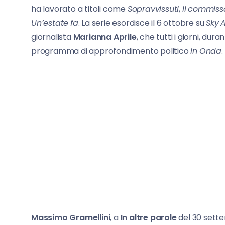
ha lavorato a titoli come
Sopravvissuti
,
Il
commissa
Un’estate
fa
. La serie esordisce il 6 ottobre su
Sky
A
giornalista
Marianna
Aprile
, che tutti i giorni, dur
programma di approfondimento politico
In
Onda
.
Massimo Gramellini
, a
In altre parole
del 30 sette