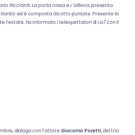
rio
Ricciardi
,
La
porta
rossa
e
L’allieva
, presenta
tlantic
ed è composta da otto puntate. Presente la
ante l’estate, ha informato i telespettatori di
La7
con il
mbre, dialoga con l’attore
Giacomo Poretti
, del trio