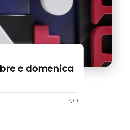
embre e domenica
0