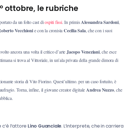
° ottobre, le rubriche
Alessandra Sardoni
portato da un folto cast di
ospiti fissi
.
In primis
,
oberto Vecchioni
Cecilia Sala
e con la cronista
,
che con i suoi
Jacopo Veneziani
volto ancora una volta il critico d’arte
, che esce
ttimana si trova al Vittoriale, in un’ala privata della grande dimora di
nante storia di Vito Fiorino. Quest’ultimo. per un caso fortuito, è
Andrea Nuzzo
aufragio. Torna, infine, il giovane creator digitale
, che
ubblica.
 c’è l’attore
Lino Guanciale
. L’interprete, che in carriera