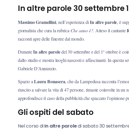
In altre parole 30 settembre 1
Massimo Gramellini
In altre parole
, nell’esperienza di
,
è sup
R
giornalist
a
che
cura la rubrica
Che anno è?.
Atteso il cantante
racconti apre delle finestre dal mondo
.
In altre parole
Durante
del 30 settembre e del 1° ottobre è coin
dallo studio e mostra luoghi nascosti e affascinanti. In questa se
Gabriele D’Annunzio.
Laura Bonasera
Spazio a
, che da Lampedusa racconta l’emozio
riuscito a salvare la vita di 47 persone, rimaste coinvolte in un n
approfondisce il caso della pubblicità che spaccato l’opinione p
Gli ospiti del sabato
Nel corso di
In altre parole
di sabato 30 settembre