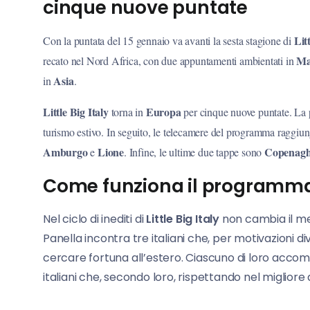
cinque nuove puntate
Lit
Con la puntata del 15 gennaio va avanti la sesta stagione di
Ma
recato nel Nord Africa, con due appuntamenti ambientati in
Asia
in
.
Little Big Italy
Europa
torna in
per cinque nuove puntate. La p
turismo estivo. In seguito, le telecamere del programma raggiun
Amburgo
Lione
Copenag
e
. Infine, le ultime due tappe sono
Come funziona il programm
Nel ciclo di inediti di
Little Big Italy
non cambia il me
Panella incontra tre italiani che, per motivazioni 
cercare fortuna all’estero. Ciascuno di loro accompa
italiani che, secondo loro, rispettando nel migliore de