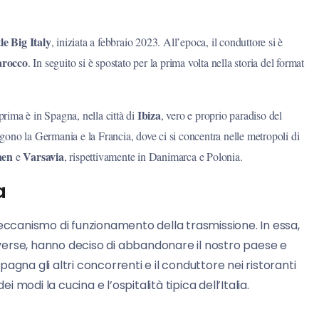
tle Big Italy
, iniziata a febbraio 2023. All’epoca, il conduttore si è
rocco
. In seguito si è spostato per la prima volta nella storia del format
Ibiza
rima è in Spagna, nella città di
, vero e proprio paradiso del
gono la Germania e la Francia, dove ci si concentra nelle metropoli di
hen
Varsavia
e
, rispettivamente in Danimarca e Polonia.
a
ccanismo di funzionamento della trasmissione. In essa,
diverse, hanno deciso di abbandonare il nostro paese e
gna gli altri concorrenti e il conduttore nei ristoranti
i modi la cucina e l’ospitalità tipica dell’Italia.