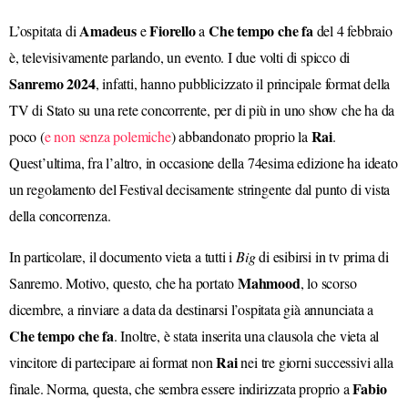
Amadeus
Fiorello
Che tempo che fa
L’ospitata di
e
a
del 4 febbraio
è, televisivamente parlando, un evento. I due volti di spicco di
Sanremo 2024
, infatti, hanno pubblicizzato il principale format della
TV di Stato su una rete concorrente, per di più in uno show che ha da
Rai
poco (
e non senza polemiche
) abbandonato proprio la
.
Quest’ultima, fra l’altro, in occasione della 74esima edizione ha ideato
un regolamento del Festival decisamente stringente dal punto di vista
della concorrenza.
In particolare, il documento vieta a tutti i
Big
di esibirsi in tv prima di
Mahmood
Sanremo. Motivo, questo, che ha portato
, lo scorso
dicembre, a rinviare a data da destinarsi l’ospitata già annunciata a
Che tempo che fa
. Inoltre, è stata inserita una clausola che vieta al
Rai
vincitore di partecipare ai format non
nei tre giorni successivi alla
Fabio
finale.
Norma, questa, che sembra essere indirizzata proprio a