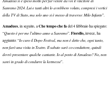
Amadeus
si è speso molto per far venire da voi il vincitore di
Sanremo 2024.
Lui e tanti altri lo avrebbero voluto, compresi i vertici
della TV di Stato, ma solo uno si è messo di traverso: Milo Infante
”.
Amadues
Che tempo che fa
, in seguito, a
del 4 febbraio ha spiegato:
Fiorello,
“
Questo è per me l’ultimo anno a Sanremo
”.
invece, ha
aggiunto: “
Io curo il Dopo Festival, ma non è detto che, ogni tanto,
non farò una visita in Teatro. Il sabato sarò co-conduttore, quindi
dovrò presentare qualche cantante. Io al posto di Amadeus? No, non
sarei in grado di condurre la kermesse
”.