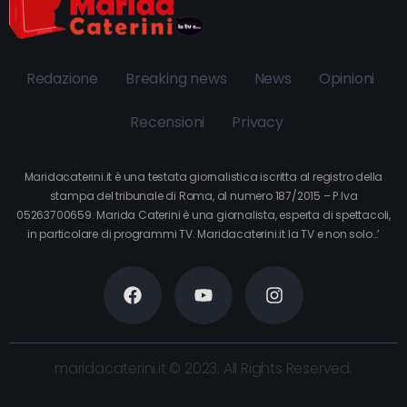
Redazione
Breaking news
News
Opinioni
Recensioni
Privacy
Maridacaterini.it è una testata giornalistica iscritta al registro della
stampa del tribunale di Roma, al numero 187/2015 – P.Iva
05263700659. Marida Caterini è una giornalista, esperta di spettacoli,
in particolare di programmi TV. Maridacaterini.it la TV e non solo…’
maridacaterini.it © 2023. All Rights Reserved.