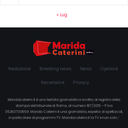
« Lug
Redazione
Breaking news
News
Opinioni
Recensioni
Privacy
Maridacaterini.it è una testata giornalistica iscritta al registro della
stampa del tribunale di Roma, al numero 187/2015 – P.Iva
05263700659. Marida Caterini è una giornalista, esperta di spettacoli,
in particolare di programmi TV. Maridacaterini.it la TV e non solo…’