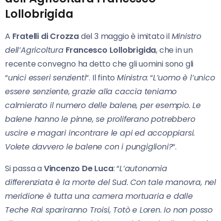
Lollobrigida
A
Fratelli di Crozza
del 3 maggio è imitato il
Ministro
dell’Agricoltura
Francesco Lollobrigida
, che in un
recente convegno ha detto che gli uomini sono gli
“
unici esseri senzienti
“. Il finto
Ministro:
“
L’uomo è l’unico
essere senziente, grazie alla caccia teniamo
calmierato il numero delle balene, per esempio. Le
balene hanno le pinne, se proliferano potrebbero
uscire e magari incontrare le api ed accoppiarsi.
Volete davvero le balene con i pungiglioni?
“.
Si passa a
Vincenzo De Luca
: “
L’autonomia
differenziata è la morte del Sud. Con tale manovra, nel
meridione è tutta una camera mortuaria e dalle
Teche Rai spariranno Troisi, Totò e Loren. Io non posso