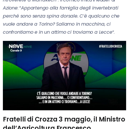
Azione
: “
Appartengo alla famiglia degli invertebrati
perché sono senza spina dorsale. C’è qualcuno che
vuole andare a Torino? Saliamo in macchina, ci
confrontiamo e in un attimo ci troviamo a Lecce
“.
Fratelli di Crozza 3 maggio, il Ministro
dell’Agricoltura Francesco