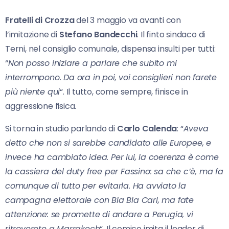
Fratelli di Crozza
del 3 maggio va avanti con
l’imitazione di
Stefano Bandecchi
. Il finto sindaco di
Terni, nel consiglio comunale, dispensa insulti per tutti:
“
Non posso iniziare a parlare che subito mi
interrompono. Da ora in poi, voi consiglieri non farete
più niente qui
“. Il tutto, come sempre, finisce in
aggressione fisica.
Si torna in studio parlando di
Carlo Calenda
: “
Aveva
detto che non si sarebbe candidato alle Europee, e
invece ha cambiato idea. Per lui, la coerenza è come
la cassiera del duty free per Fassino: sa che c’è, ma fa
comunque di tutto per evitarla. Ha avviato la
campagna elettorale con Bla Bla Carl, ma fate
attenzione: se promette di andare a Perugia, vi
ritroverete a Marrakech
“. Il comico imita il leader di