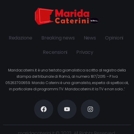
Redazione
Breaking news
News
Opinioni
Recensioni
Privacy
Maridacaterini.it è una testata giornalistica iscritta al registro della
stampa del tribunale di Roma, al numero 187/2015 – P.Iva
05263700659. Marida Caterini è una giornalista, esperta di spettacoli,
in particolare di programmi TV. Maridacaterini.it la TV e non solo…’
maridacaterini.it © 2023. All Rights Reserved.