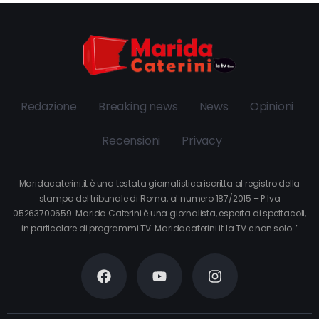
Redazione
Breaking news
News
Opinioni
Recensioni
Privacy
Maridacaterini.it è una testata giornalistica iscritta al registro della
stampa del tribunale di Roma, al numero 187/2015 – P.Iva
05263700659. Marida Caterini è una giornalista, esperta di spettacoli,
in particolare di programmi TV. Maridacaterini.it la TV e non solo…’