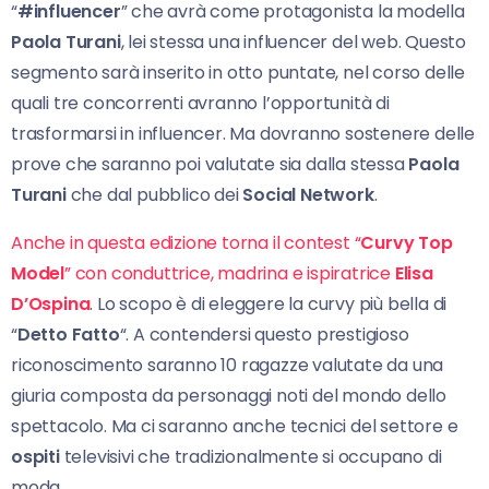
“
#influencer
” che avrà come protagonista la modella
Paola Turani
, lei stessa una influencer del web. Questo
segmento sarà inserito in otto puntate, nel corso delle
quali tre concorrenti avranno l’opportunità di
trasformarsi in influencer. Ma dovranno sostenere delle
prove che saranno poi valutate sia dalla stessa
Paola
Turani
che dal pubblico dei
Social Network
.
Anche in questa edizione torna il contest “
Curvy Top
Model
” con conduttrice, madrina e ispiratrice
Elisa
D’Ospina
. Lo scopo è di eleggere la curvy più bella di
“
Detto Fatto
“. A contendersi questo prestigioso
riconoscimento saranno 10 ragazze valutate da una
giuria composta da personaggi noti del mondo dello
spettacolo. Ma ci saranno anche tecnici del settore e
ospiti
televisivi che tradizionalmente si occupano di
moda.