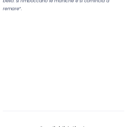
bello: si rimboccano le maniche e si comincia a
remare
“.