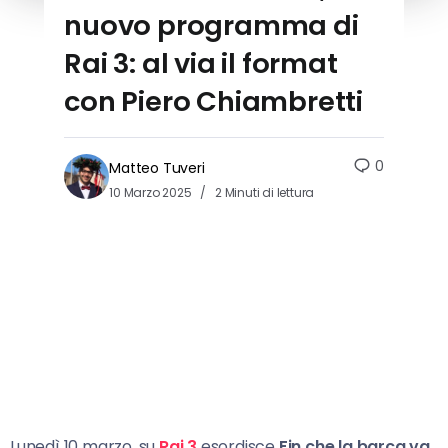
nuovo programma di
Rai 3: al via il format
con Piero Chiambretti
0
Matteo Tuveri
10 Marzo 2025
2 Minuti di lettura
Lunedì 10 marzo, su
Rai 3
esordisce
Fin che la barca va.