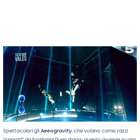
Spettacolari gli
Aeeogravity
, che volano come razzi
“sparati” da fortissimi flussi d’aria;: questo avviene in una