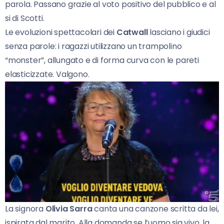
parola. Passano grazie al voto positivo del pubblico e al
si di Scotti.
Le evoluzioni spettacolari dei
Catwall
lasciano i giudici
senza parole: i ragazzi utilizzano un trampolino
“monster”, allungato e di forma curva con le pareti
elasticizzate. Valgono.
La signora
Olivia Sarra
canta una canzone scritta da lei,
ispirata dal marito. Alla domanda se l’uomo sia vivo, la