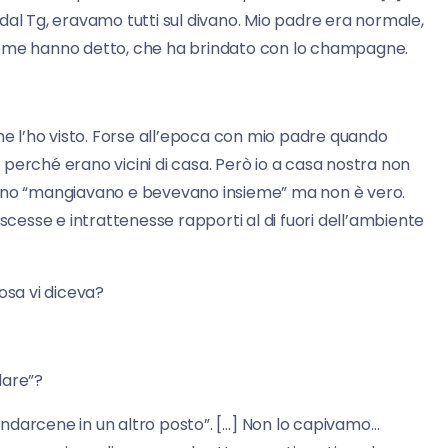
dal Tg, eravamo tutti sul divano. Mio padre era normale,
come hanno detto, che ha brindato con lo champagne.
ione l’ho visto. Forse all’epoca con mio padre quando
perché erano vicini di casa. Però io a casa nostra non
anno “mangiavano e bevevano insieme” ma non è vero.
esse e intrattenesse rapporti al di fuori dell’ambiente
osa vi diceva?
dare”?
andarcene in un altro posto”. […] Non lo capivamo…