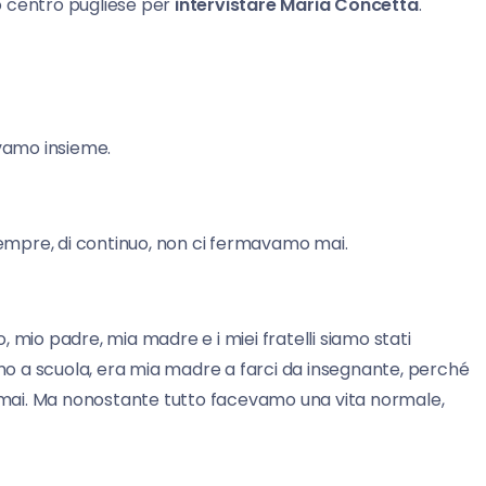
o centro pugliese per
intervistare Maria Concetta
.
vamo insieme.
o sempre, di continuo, non ci fermavamo mai.
] Io, mio padre, mia madre e i miei fratelli siamo stati
o a scuola, era mia madre a farci da insegnante, perché
mai. Ma nonostante tutto facevamo una vita normale,