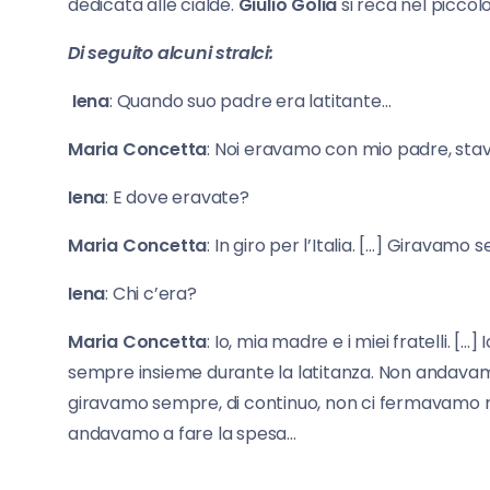
dedicata alle cialde.
Giulio Golia
si reca nel piccol
Di seguito alcuni stralci:
Iena
: Quando suo padre era latitante…
Maria
Concetta
: Noi eravamo con mio padre, sta
Iena
: E dove eravate?
Maria
Concetta
: In giro per l’Italia. […] Giravam
Iena
: Chi c’era?
Maria
Concetta
: Io, mia madre e i miei fratelli. […
sempre insieme durante la latitanza. Non andavam
giravamo sempre, di continuo, non ci fermavamo 
andavamo a fare la spesa…