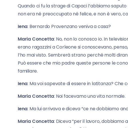
Quando ci fu la strage di Capaci l’abbiamo saputo 
non era né preoccupato né felice, e non è vero, 
Iena
: Bernardo Provenzano veniva a casa?
Maria
Concetta
: No, non lo conosco io. In televis
erano ragazzini a Corleone si conoscevano, penso, 
l’ho mai visto. Sembrerà strano perché molti dir
Può essere che mio padre queste persone le conosc
familiare.
Iena
: Ma voi sapevate di essere in latitanza? Che c
Maria
Concetta
: Noi facevamo una vita normale.
Iena
: Ma lui arrivava e diceva “ce ne dobbiamo an
Maria
Concetta
: Diceva “per il lavoro, dobbiamo 