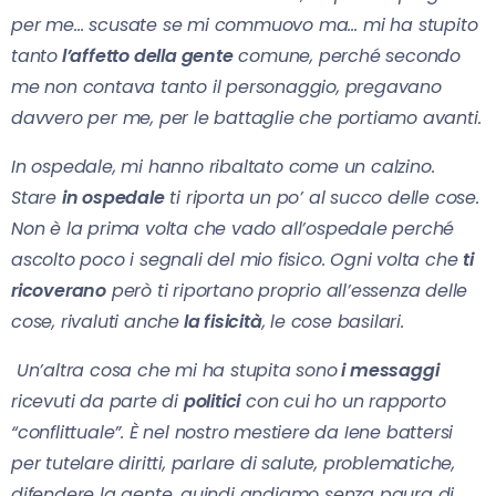
per me… scusate se mi commuovo ma… mi ha stupito
tanto
l’affetto della gente
comune, perché secondo
me non contava tanto il personaggio, pregavano
davvero per me, per le battaglie che portiamo avanti.
In ospedale, mi hanno ribaltato come un calzino.
Stare
in ospedale
ti riporta un po’ al succo delle cose.
Non è la prima volta che vado all’ospedale perché
ascolto poco i segnali del mio fisico. Ogni volta che
ti
ricoverano
però ti riportano proprio all’essenza delle
cose, rivaluti anche
la fisicità
, le cose basilari.
Un’altra cosa che mi ha stupita sono
i messaggi
ricevuti da parte di
politici
con cui ho un rapporto
“conflittuale”. È nel nostro mestiere da Iene battersi
per tutelare diritti, parlare di salute, problematiche,
difendere la gente, quindi andiamo senza paura di