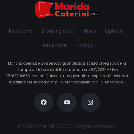
Redazione
Breaking news
News
Opinioni
Recensioni
Privacy
Maridacaterini.it è una testata giornalistica iscritta al registro della
stampa del tribunale di Roma, al numero 187/2015 – P.Iva
05263700659. Marida Caterini è una giornalista, esperta di spettacoli,
in particolare di programmi TV. Maridacaterini.it la TV e non solo…’
maridacaterini.it © 2023. All Rights Reserved.