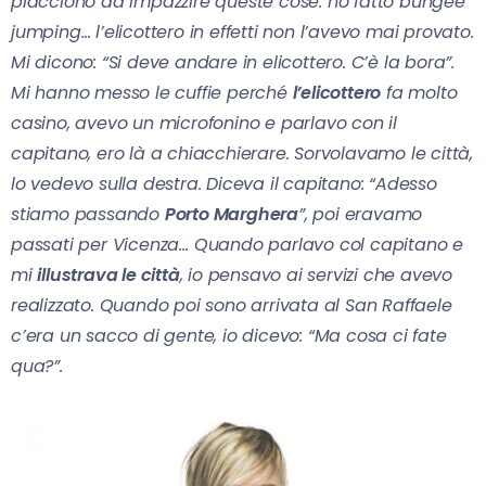
piacciono da impazzire queste cose: ho fatto bungee
jumping… l’elicottero in effetti non l’avevo mai provato.
Mi dicono: “Si deve andare in elicottero. C’è la bora”.
Mi hanno messo le cuffie perché
l’elicottero
fa molto
casino, avevo un microfonino e parlavo con il
capitano, ero là a chiacchierare. Sorvolavamo le città,
lo vedevo sulla destra. Diceva il capitano: “Adesso
stiamo passando
Porto Marghera
”, poi eravamo
passati per Vicenza… Quando parlavo col capitano e
mi
illustrava le città
, io pensavo ai servizi che avevo
realizzato. Quando poi sono arrivata al San Raffaele
c’era un sacco di gente, io dicevo: “Ma cosa ci fate
qua?”.