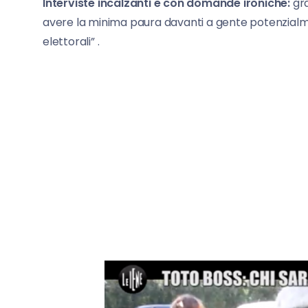
Interviste incalzanti e con domande ironiche:
gra
avere la minima paura davanti a gente potenzialm
elettorali” .