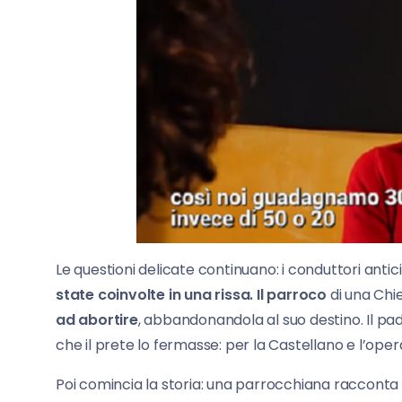
Le questioni delicate continuano: i conduttori anti
state coinvolte in una rissa.
Il parroco
di una Chi
ad abortire
, abbandonandola al suo destino. Il pad
che il prete lo fermasse: per la Castellano e l’opera
Poi comincia la storia: una parrocchiana racconta 