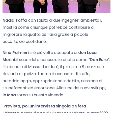
Nadia Toffa
, con l’aiuto di due ingegneri ambientali,
mostra come chiunque potrebbe contribuire a
migliorare la qualità dell’aria grazie a piccole
accortezze quotidiane.
Nina Palmieri
si è più volte occupata di
don Luca
Morini
, il sacerdote conosciuto anche come “
Don Euro
”.
Il tribunale di Massa deciderà, il prossimo 8 marzo, se
rinviarlo a giudizio: l’uomo è accusato di truffa,
autoriciclaggio, appropriazione indebita, cessione di
stupefacenti ed estorsione. Alla luce dei nuovi sviluppi,
la Iena
torna su questa vicenda.
Prevista, poi un’i
ntervista singola
a
Sfera