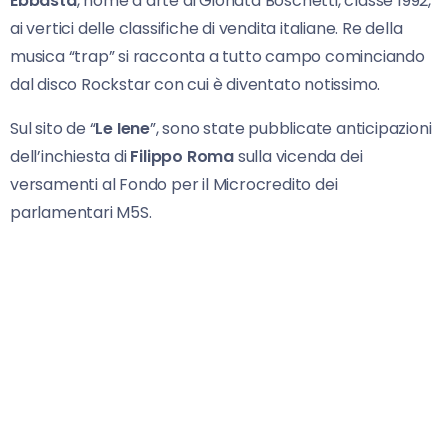
Ebbasta
, nome d’arte di Gionata Boschetti, classe 1992,
ai vertici delle classifiche di vendita italiane. Re della
musica “trap” si racconta a tutto campo cominciando
dal disco Rockstar con cui è diventato notissimo.
Sul sito de “
Le Iene
”, sono state pubblicate anticipazioni
dell’inchiesta di
Filippo Roma
sulla vicenda dei
versamenti al Fondo per il Microcredito dei
parlamentari M5S.