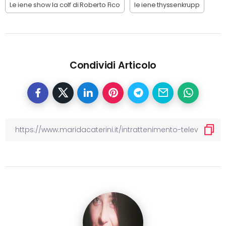
Le iene show la colf di Roberto Fico
le iene thyssenkrupp
Condividi Articolo