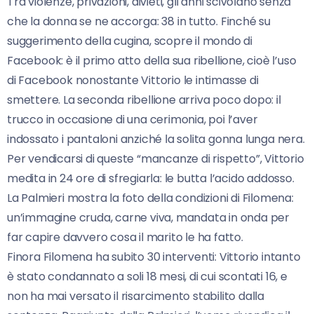
Tra violenze, privazioni, divieti, gli anni scivolano senza
che la donna se ne accorga: 38 in tutto. Finché su
suggerimento della cugina, scopre il mondo di
Facebook: è il primo atto della sua ribellione, cioè l’uso
di Facebook nonostante Vittorio le intimasse di
smettere. La seconda ribellione arriva poco dopo: il
trucco in occasione di una cerimonia, poi l’aver
indossato i pantaloni anziché la solita gonna lunga nera.
Per vendicarsi di queste “mancanze di rispetto”, Vittorio
medita in 24 ore di sfregiarla: le butta l’acido addosso.
La Palmieri mostra la foto della condizioni di Filomena:
un’immagine cruda, carne viva, mandata in onda per
far capire davvero cosa il marito le ha fatto.
Finora Filomena ha subito 30 interventi: Vittorio intanto
è stato condannato a soli 18 mesi, di cui scontati 16, e
non ha mai versato il risarcimento stabilito dalla