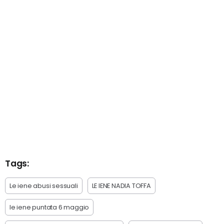
Tags:
Le iene abusi sessuali
LE IENE NADIA TOFFA
le iene puntata 6 maggio