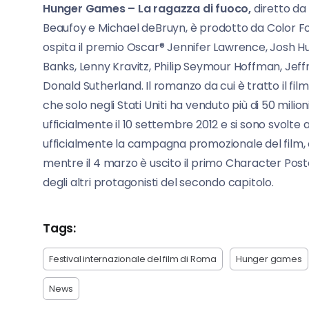
Hunger Games – La ragazza di fuoco,
diretto da
Beaufoy e Michael deBruyn, è prodotto da Color Forc
ospita il premio Oscar® Jennifer Lawrence, Josh 
Banks, Lenny Kravitz, Philip Seymour Hoffman, Jeff
Donald Sutherland. Il romanzo da cui è tratto il film
che solo negli Stati Uniti ha venduto più di 50 milio
ufficialmente il 10 settembre 2012 e si sono svolte ad
ufficialmente la campagna promozionale del film, co
mentre il 4 marzo è uscito il primo Character Poster 
degli altri protagonisti del secondo capitolo.
Tags:
Festival internazionale del film di Roma
Hunger games
News