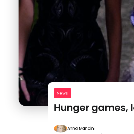
News
Hunger games, la
Anna Mancini