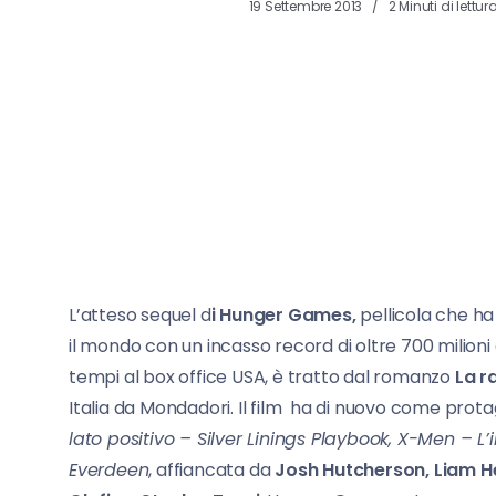
19 Settembre 2013
2 Minuti di lettur
L’atteso sequel d
i Hunger Games,
pellicola che ha
il mondo con un incasso record di oltre 700 milioni di 
tempi al box office USA, è tratto dal romanzo
La r
Italia da Mondadori. Il film ha di nuovo come protag
lato positivo – Silver Linings Playbook, X-Men – L’i
Everdeen
, affiancata da
Josh Hutcherson, Liam H