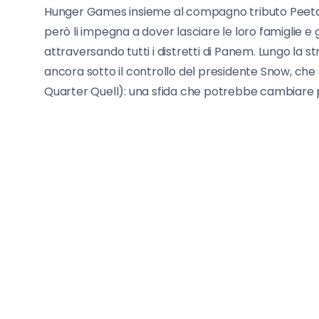
Hunger Games insieme al compagno tributo Peeta M
però li impegna a dover lasciare le loro famiglie e gl
attraversando tutti i distretti di Panem. Lungo la s
ancora sotto il controllo del presidente Snow, che
Quarter Quell): una sfida che potrebbe cambiar