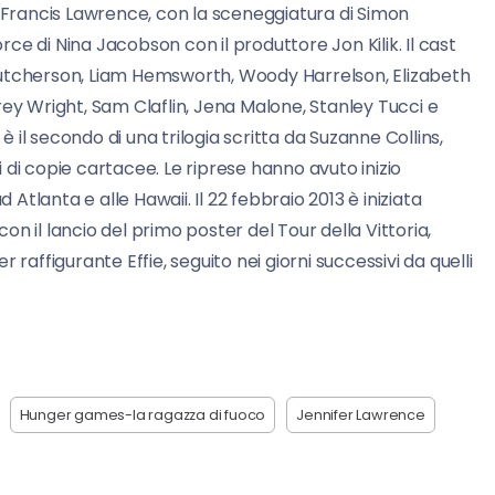
 Francis Lawrence, con la sceneggiatura di Simon
e di Nina Jacobson con il produttore Jon Kilik. Il cast
Hutcherson, Liam Hemsworth, Woody Harrelson, Elizabeth
rey Wright, Sam Claflin, Jena Malone, Stanley Tucci e
 è il secondo di una trilogia scritta da Suzanne Collins,
ni di copie cartacee. Le riprese hanno avuto inizio
 Atlanta e alle Hawaii. Il 22 febbraio 2013 è iniziata
n il lancio del primo poster del Tour della Vittoria,
raffigurante Effie, seguito nei giorni successivi da quelli
Hunger games-la ragazza di fuoco
Jennifer Lawrence