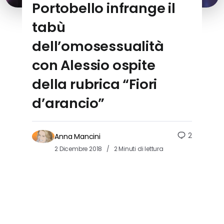
Portobello infrange il
tabù
dell’omosessualità
con Alessio ospite
della rubrica “Fiori
d’arancio”
2
Anna Mancini
2 Dicembre 2018
2 Minuti di lettura