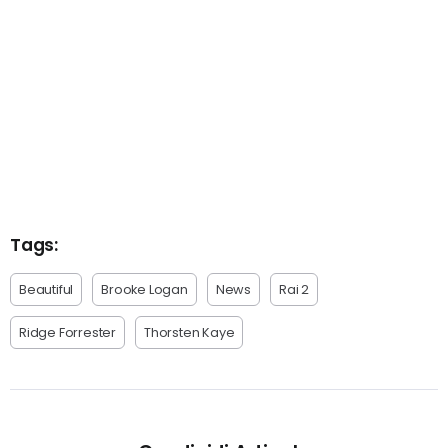
Tags:
Beautiful
Brooke Logan
News
Rai 2
Ridge Forrester
Thorsten Kaye