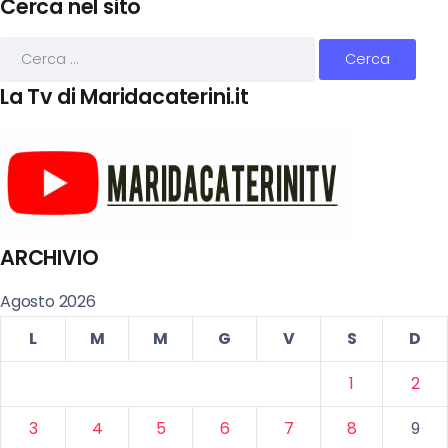
Cerca nel sito
La Tv di Maridacaterini.it
ARCHIVIO
Agosto 2026
L
M
M
G
V
S
D
1
2
3
4
5
6
7
8
9