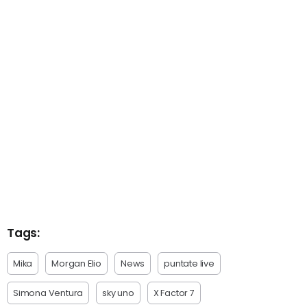
Tags:
Mika
Morgan Elio
News
puntate live
Simona Ventura
sky uno
X Factor 7