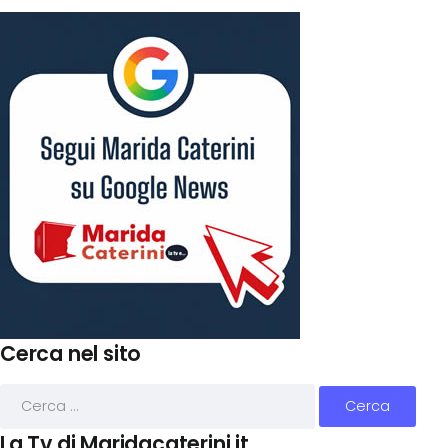
Cerca nel sito
La Tv di Maridacaterini.it