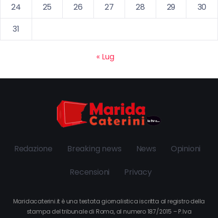
24
25
26
27
28
29
30
31
« Lug
Redazione
Breaking news
News
Opinioni
Recensioni
Privacy
Maridacaterini.it è una testata giornalistica iscritta al registro della
stampa del tribunale di Roma, al numero 187/2015 – P.Iva