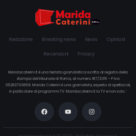
Redazione
Breaking news
News
Opinioni
Recensioni
Privacy
Maridacaterini.it è una testata giornalistica iscritta al registro della
stampa del tribunale di Roma, al numero 187/2015 – P.Iva
05263700659. Marida Caterini è una giornalista, esperta di spettacoli,
in particolare di programmi TV. Maridacaterini.it la TV e non solo…’