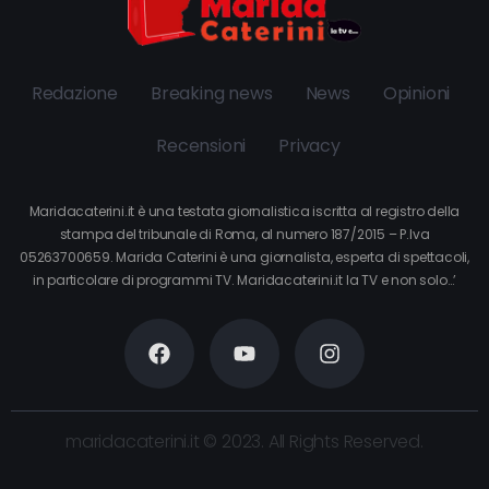
Redazione
Breaking news
News
Opinioni
Recensioni
Privacy
Maridacaterini.it è una testata giornalistica iscritta al registro della
stampa del tribunale di Roma, al numero 187/2015 – P.Iva
05263700659. Marida Caterini è una giornalista, esperta di spettacoli,
in particolare di programmi TV. Maridacaterini.it la TV e non solo…’
maridacaterini.it © 2023. All Rights Reserved.