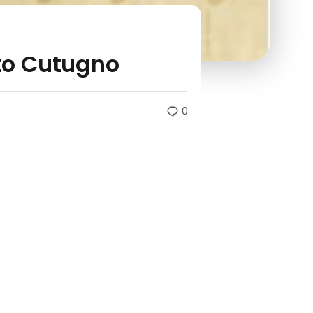
oto Cutugno
0