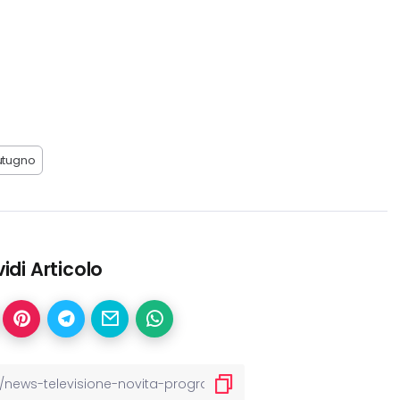
utugno
idi Articolo