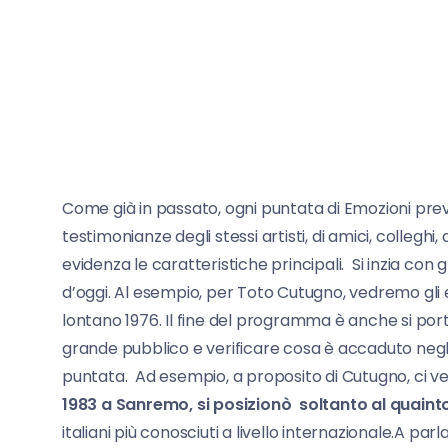
Come già in passato, ogni puntata di Emozioni prev
testimonianze degli stessi artisti, di amici, colleghi
evidenza le caratteristiche principali. Si inzia con g
d’oggi. Al esempio, per Toto Cutugno, vedremo gli
lontano 1976. Il fine del programma è anche si port
grande pubblico e verificare cosa è accaduto negli a
puntata. Ad esempio, a proposito di Cutugno, ci v
1983 a Sanremo, si posizionò soltanto al quaint
italiani più conosciuti a livello internazionale.A par