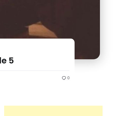
le 5
0