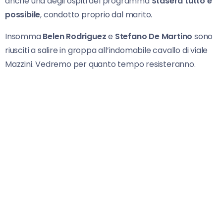
anche una degli ospiti del programma
Stasera tutto è
possibile
, condotto proprio dal marito.
Insomma
Belen Rodriguez
e
Stefano De Martino
sono
riusciti a salire in groppa all’indomabile cavallo di viale
Mazzini. Vedremo per quanto tempo resisteranno.