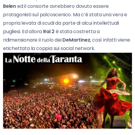
Belen
ed il consorte avrebbero dovuto essere
protagonisti sul palcoscenico. Ma c’è stata una vera e
propria levata di scudi da parte di alcui intellettuali
pugliesi. Ed allora
Rai 2
è stata costretta a
ridimensionare il ruolo dei
DeMartinez
, così infatti viene
etichettata la coppia sui social network.