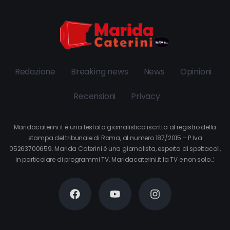
Redazione
Breaking news
News
Opinioni
Recensioni
Privacy
Maridacaterini.it è una testata giornalistica iscritta al registro della
stampa del tribunale di Roma, al numero 187/2015 – P.Iva
05263700659. Marida Caterini è una giornalista, esperta di spettacoli,
in particolare di programmi TV. Maridacaterini.it la TV e non solo…’