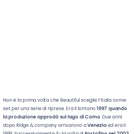
Non è la prima volta che Beautiful sceglie l’Italia come
set per una serie di riprese. Era il lontano
1997 quando
la produzione approdò sul lago di Como
. Due anni
dopo Ridge & company arrivarono a
Venezia
ed era il
1999. Successivamente fu la volta di
Portofino nel 2002.