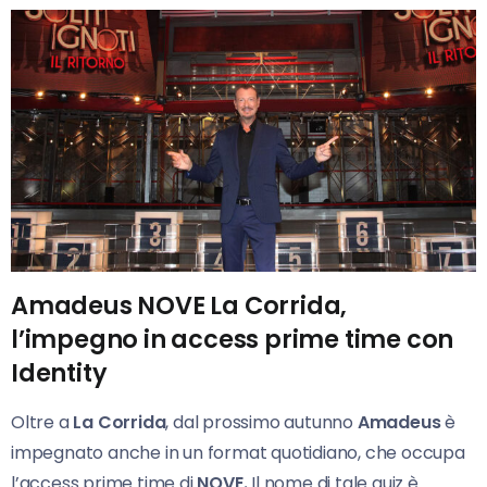
Amadeus NOVE La Corrida,
l’impegno in access prime time con
Identity
Oltre a
La Corrida
, dal prossimo autunno
Amadeus
è
impegnato anche in un format quotidiano, che occupa
l’access prime time di
NOVE.
Il nome di tale quiz è