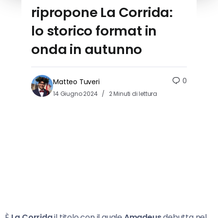
ripropone La Corrida:
lo storico format in
onda in autunno
0
Matteo Tuveri
14 Giugno 2024
2 Minuti di lettura
È
La Corrida
il titolo con il quale
Amadeus
debutta nel