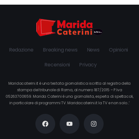
Redazione
Breaking news
News
Opinioni
Recensioni
Privacy
Maridacaterini.it è una testata giornalistica iscritta al registro della
stampa del tribunale di Roma, al numero 187/2015 – P.Iva
05263700659. Marida Caterini è una giornalista, esperta di spettacoli,
in particolare di programmi TV. Maridacaterini.it la TV e non solo…’