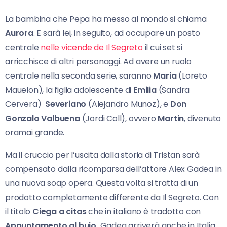
La bambina che Pepa ha messo al mondo si chiama
Aurora
. E sarà lei, in seguito, ad occupare un posto
centrale
nelle vicende de Il Segreto
il cui set si
arricchisce di altri personaggi. Ad avere un ruolo
centrale nella seconda serie, saranno
Maria
(Loreto
Mauelon), la figlia adolescente di
Emilia
(Sandra
Cervera)
Severiano
(Alejandro Munoz), e
Don
Gonzalo Valbuena
(Jordi Coll), ovvero
Martin
, divenuto
oramai grande.
Ma il cruccio per l’uscita dalla storia di Tristan sarà
compensato dalla ricomparsa dell’attore Alex Gadea in
una nuova soap opera. Questa volta si tratta di un
prodotto completamente differente da Il Segreto. Con
il titolo
Ciega a citas
che in italiano è tradotto con
Appuntamento al buio,
Gadea arriverà anche in Italia.