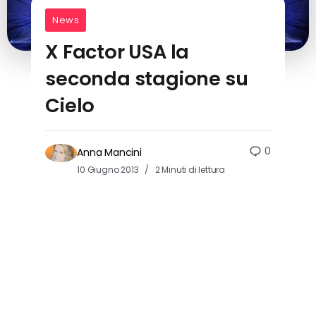
News
X Factor USA la
seconda stagione su
Cielo
0
Anna Mancini
10 Giugno 2013
2 Minuti di lettura