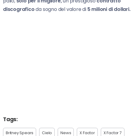
palio,
solo per il migliore,
un prestigioso
contratto
discografico
da sogno del valore di
5 milioni di dollari.
Tags:
Britney Spears
Cielo
News
X Factor
X Factor 7