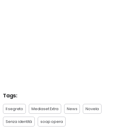
Tags:
Il segreto
Mediaset Extra
News
Novela
Senza identità
soap opera