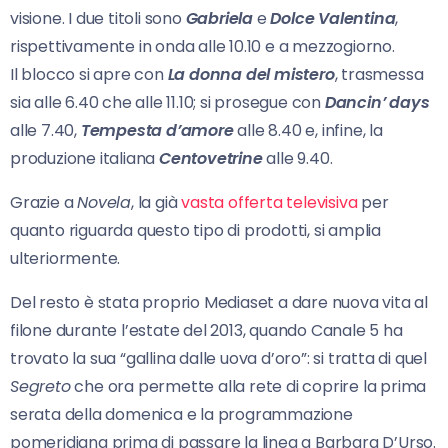
visione. I due titoli sono
Gabriela
e
Dolce Valentina
,
rispettivamente in onda alle 10.10 e a mezzogiorno.
Il blocco si apre con
La donna del mistero
, trasmessa
sia alle 6.40 che alle 11.10; si prosegue con
Dancin’ days
alle 7.40,
Tempesta d’amore
alle 8.40 e, infine, la
produzione italiana
Centovetrine
alle 9.40.
Grazie a
Novela
, la già
vasta offerta televisiva
per
quanto riguarda questo tipo di prodotti, si amplia
ulteriormente.
Del resto è stata proprio Mediaset a dare nuova vita al
filone durante l’estate del 2013, quando Canale 5 ha
trovato la sua “gallina dalle uova d’oro”: si tratta di quel
Segreto
che ora permette alla rete di coprire la prima
serata della domenica e la programmazione
pomeridiana prima di passare la linea a Barbara D’Urso.