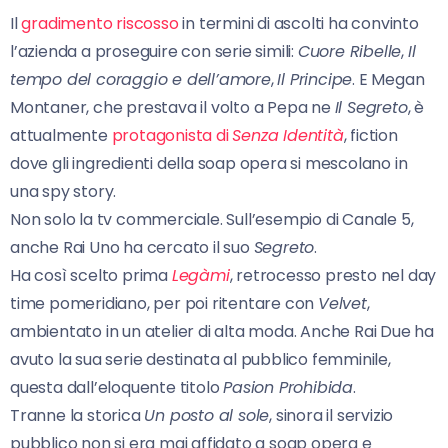
Il
gradimento riscosso
in termini di ascolti ha convinto
l’azienda a proseguire con serie simili:
Cuore Ribelle
,
Il
tempo del coraggio e dell’amore
,
Il Principe
. E Megan
Montaner, che prestava il volto a Pepa ne
Il Segreto
, è
attualmente
protagonista di
Senza Identità
, fiction
dove gli ingredienti della soap opera si mescolano in
una spy story.
Non solo la tv commerciale. Sull’esempio di Canale 5,
anche Rai Uno ha cercato il suo
Segreto
.
Ha così scelto prima
Legàmi
, retrocesso presto nel day
time pomeridiano, per poi ritentare con
Velvet
,
ambientato in un atelier di alta moda. Anche Rai Due ha
avuto la sua serie destinata al pubblico femminile,
questa dall’eloquente titolo
Pasion Prohibida
.
Tranne la storica
Un posto al sole
, sinora il servizio
pubblico non si era mai affidato a soap opera e