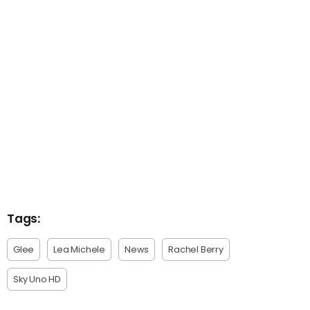
Tags:
Glee
Lea Michele
News
Rachel Berry
Sky Uno HD