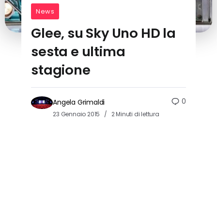
News
Glee, su Sky Uno HD la
sesta e ultima
stagione
0
Angela Grimaldi
23 Gennaio 2015
2 Minuti di lettura