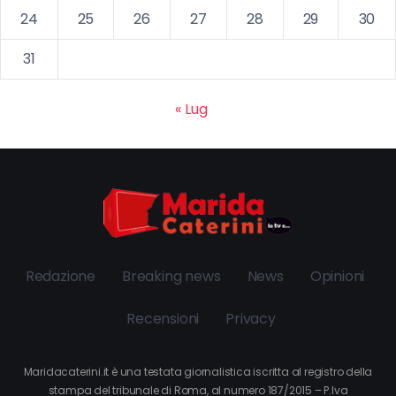
24
25
26
27
28
29
30
31
« Lug
Redazione
Breaking news
News
Opinioni
Recensioni
Privacy
Maridacaterini.it è una testata giornalistica iscritta al registro della
stampa del tribunale di Roma, al numero 187/2015 – P.Iva