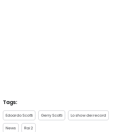
Tags:
Edoardo Scotti
Gerry Scotti
Lo show dei record
News
Rai 2