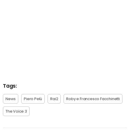
Tags:
News
Piero Pelù
Rai2
Roby e Francesco Facchinetti
The Voice 3